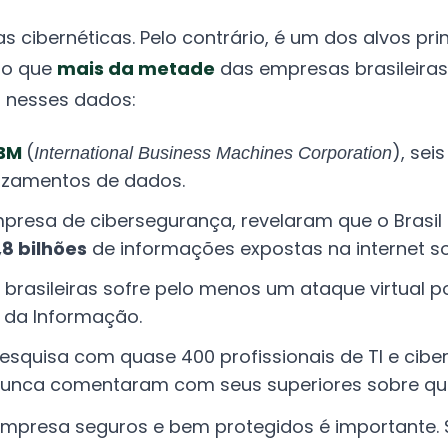
 cibernéticas. Pelo contrário, é um dos alvos pri
aso que
mais da metade
das empresas brasileiras
 nesses dados:
IBM
(
), sei
International Business Machines Corporation
azamentos de dados.
presa de cibersegurança, revelaram que o Brasil 
,8 bilhões
de informações expostas na internet s
rasileiras sofre pelo menos um ataque virtual 
 da Informação.
squisa com quase 400 profissionais de TI e ciber
unca comentaram com seus superiores sobre que
empresa seguros e bem protegidos é importante.