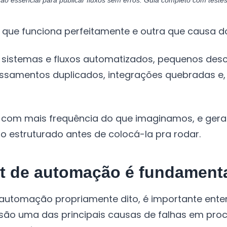
o essencial para publicar fluxos sem erros. Guia completo com testes
que funciona perfeitamente e outra que causa do
 sistemas e fluxos automatizados, pequenos des
ssamentos duplicados, integrações quebradas e, p
e com mais frequência do que imaginamos, e gera
o estruturado antes de colocá-la pra rodar.
st de automação é fundament
 automação propriamente dito, é importante ente
 são uma das principais causas de falhas em pro