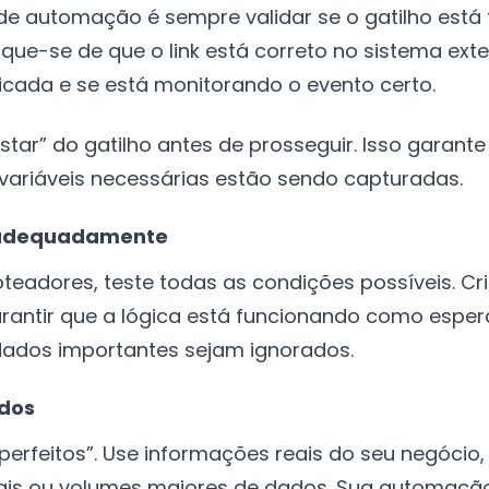
 de automação é sempre validar se o gatilho está
ifique-se de que o link está correto no sistema exte
ticada e se está monitorando o evento certo.
star” do gatilho antes de prosseguir. Isso garan
variáveis necessárias estão sendo capturadas.
s adequadamente
teadores, teste todas as condições possíveis. Cr
rantir que a lógica está funcionando como espera
dados importantes sejam ignorados.
ados
“perfeitos”. Use informações reais do seu negóci
ais ou volumes maiores de dados. Sua automação