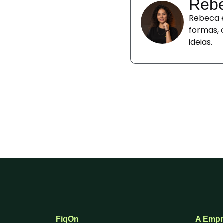
Rebe
Rebeca é
formas, 
ideias.
FiqOn
A Empr