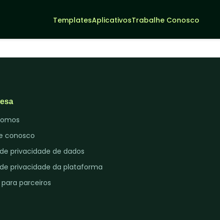
Templates
Aplicativos
Trabalhe Conosco
Entrar
Criar Agentes IA
esa
somos
e conosco
a de privacidade de dados
a de privacidade da plataforma
 para parceiros