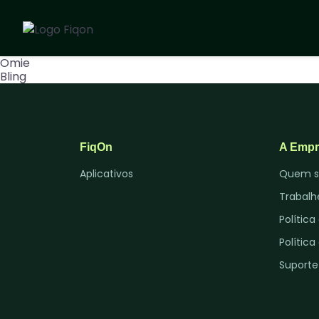
Omie
Templates
Aplicativos
Bling
FiqOn
A Empr
Aplicativos
Quem 
Trabalh
Polític
Polític
Suporte