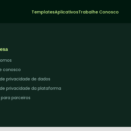
Templates
Aplicativos
Trabalhe Conosco
Entrar
Criar Agentes IA
esa
somos
e conosco
a de privacidade de dados
a de privacidade da plataforma
 para parceiros