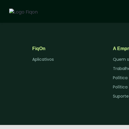
Templates
Aplicativos
FiqOn
A Empr
Aplicativos
Quem 
Trabalh
Polític
Polític
Suporte